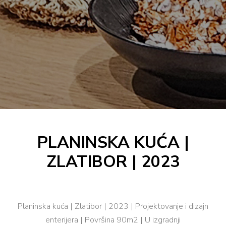
PLANINSKA KUĆA |
ZLATIBOR | 2023
Planinska kuća | Zlatibor | 2023 | Projektovanje i dizajn
enterijera | Površina 90m2 | U izgradnji