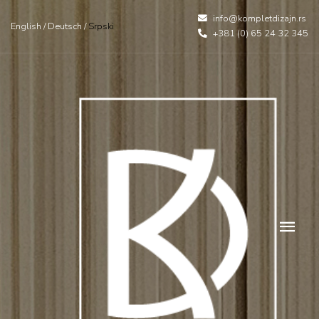
info@kompletdizajn.rs
English
/
Deutsch
/
Srpski
+381 (0) 65 24 32 345