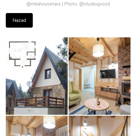
@milahousetara | Photo: @studiogvozd
Nazad